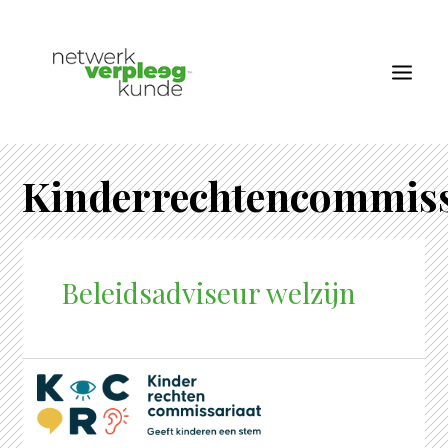
Kinderrechtencommiss
OVER NETWERK VERPLEEGKUNDE
WERKGEVERS
VACATURES
Beleidsadviseur welzijn
NIEUWS
NETWERK VERPLEEGKUNDE
LID WORDEN
CONTACT
AANMELDEN